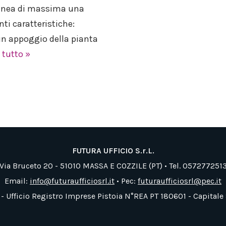
 linea di massima una
ti caratteristiche:
un appoggio della pianta
 tutto »
FUTURA UFFICIO S.r.L.
Via Bruceto 20 - 51010 MASSA E COZZILE (PT) • Tel. 057277251
Email:
info@futuraufficiosrl.it
• Pec:
futuraufficiosrl@pec.it
 - Ufficio Registro Imprese Pistoia N°REA PT 180601 - Capitale 