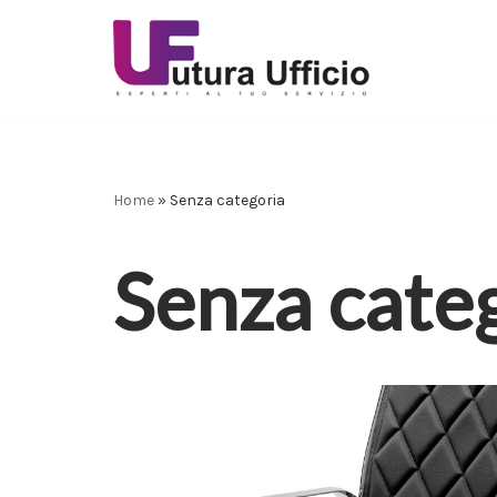
Vai
al
contenuto
Home
»
Senza categoria
Senza cate